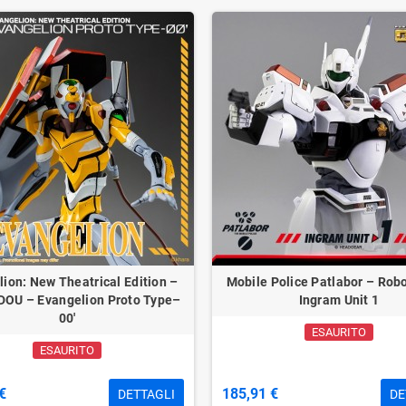
ion: New Theatrical Edition –
Mobile Police Patlabor – Ro
OU – Evangelion Proto Type–
Ingram Unit 1
00′
ESAURITO
ESAURITO
€
185,91 €
DETTAGLI
DE