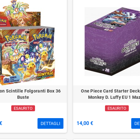
n Scintille Folgoranti Box 36
One Piece Card Starter Deck
Buste
Monkey D. Luffy EU 1 Ma
ESAURITO
ESAURITO
€
14,00 €
DETTAGLI
DE