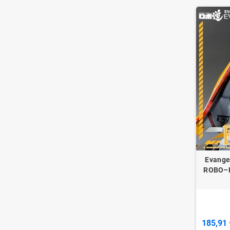
Evangel
ROBO–D
185,91 