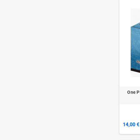
One P
14,00 €