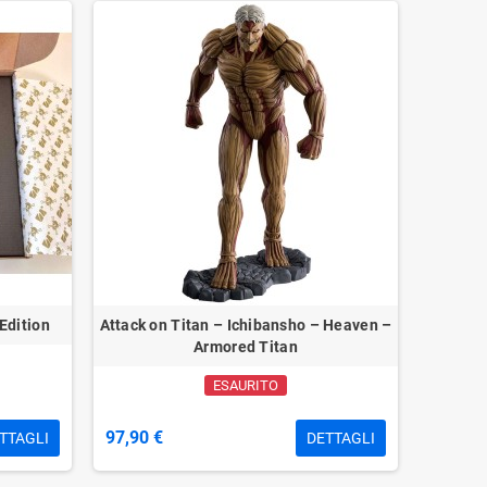
Edition
Attack on Titan – Ichibansho – Heaven –
Armored Titan
ESAURITO
97,90 €
TTAGLI
DETTAGLI