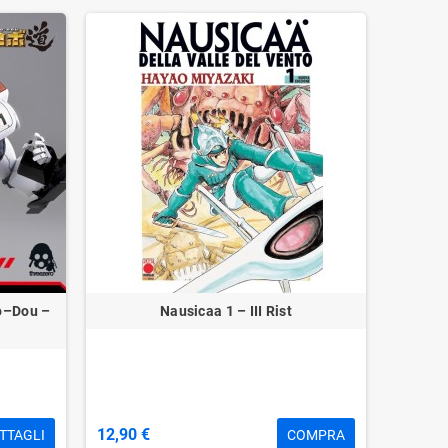
bo–Dou –
Nausicaa 1 – III Rist
12,90 €
TTAGLI
COMPRA