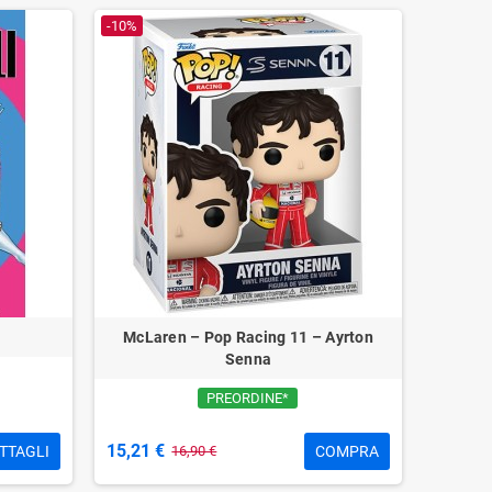
-10%
McLaren – Pop Racing 11 – Ayrton
Senna
PREORDINE*
15,21 €
TTAGLI
COMPRA
16,90 €