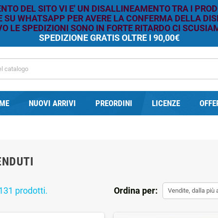
TO DEL SITO VI E' UN DISALLINEAMENTO TRA I PROD
RE SU WHATSAPP PER AVERE LA CONFERMA DELLA DISP
O LE SPEDIZIONI SONO IN FORTE RITARDO CI SCUSIAM
SPEDIZIONE GRATIS OLTRE I 90,00€
ME
NUOVI ARRIVI
PREORDINI
LICENZE
OFFE
ENDUTI
131 prodotti.
Ordina per:
Vendite, dalla più 