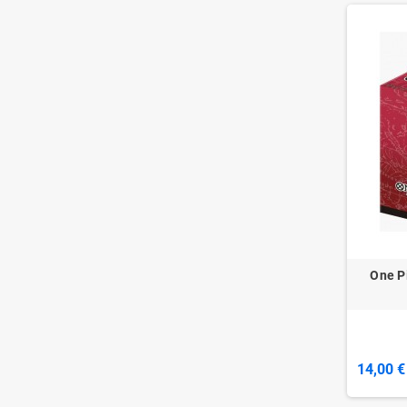
One P
14,00 €