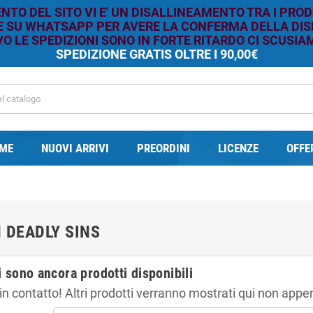
TO DEL SITO VI E' UN DISALLINEAMENTO TRA I PROD
RE SU WHATSAPP PER AVERE LA CONFERMA DELLA DISP
O LE SPEDIZIONI SONO IN FORTE RITARDO CI SCUSIAM
SPEDIZIONE GRATIS OLTRE I 90,00€
ME
NUOVI ARRIVI
PREORDINI
LICENZE
OFFE
 DEADLY SINS
 sono ancora prodotti disponibili
in contatto! Altri prodotti verranno mostrati qui non appe