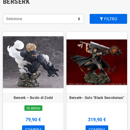
BERSERK
Seleziona
FILTRO
Berserk – Busto di Zodd
Berserk– Guts "Black Swordsman"
In Arrivo
79,90 €
319,90 €
COMPRA
COMPRA