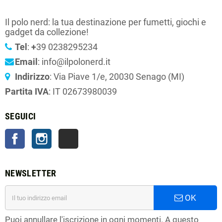
Il polo nerd: la tua destinazione per fumetti, giochi e
gadget da collezione!
Tel
:
+
39 0238295234
Email
: info@ilpolonerd.it
Indirizzo
: Via Piave 1/e, 20030 Senago (MI)
Partita IVA
: IT 02673980039
SEGUICI
Facebook
Instagram
TikTok
NEWSLETTER
OK
Puoi annullare l'iscrizione in ogni momenti. A questo