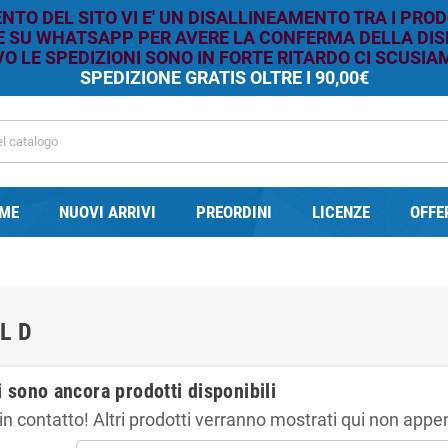
TO DEL SITO VI E' UN DISALLINEAMENTO TRA I PROD
RE SU WHATSAPP PER AVERE LA CONFERMA DELLA DISP
O LE SPEDIZIONI SONO IN FORTE RITARDO CI SCUSIAM
SPEDIZIONE GRATIS OLTRE I 90,00€
ME
NUOVI ARRIVI
PREORDINI
LICENZE
OFFE
L D
 sono ancora prodotti disponibili
in contatto! Altri prodotti verranno mostrati qui non appe