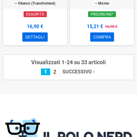
– Okarun (Transformed)
– Momo
ESAURITO
PREORDINE*
16,90 €
15,21 €
16,90 €
DETTAGLI
COMPRA
Visualizzati 1-24 su 33 articoli
1
2
SUCCESSIVO
navigate_next