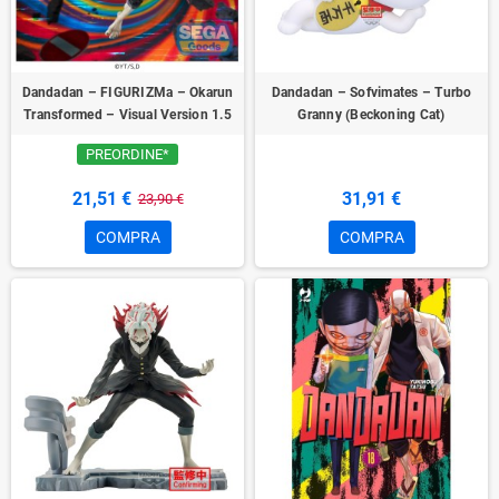
Dandadan – FIGURIZMa – Okarun
Dandadan – Sofvimates – Turbo
Transformed – Visual Version 1.5
Granny (Beckoning Cat)
PREORDINE*
21,51 €
31,91 €
23,90 €
COMPRA
COMPRA