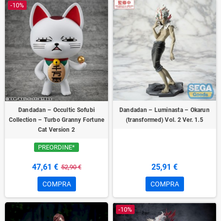
-10%
Dandadan – Occultic Sofubi
Dandadan – Luminasta – Okarun
Collection – Turbo Granny Fortune
(transformed) Vol. 2 Ver. 1.5
Cat Version 2
PREORDINE*
47,61 €
25,91 €
52,90 €
COMPRA
COMPRA
-10%