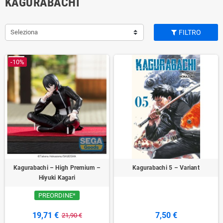
KAGURABACHI
Seleziona
FILTRO
-10%
Kagurabachi – High Premium –
Kagurabachi 5 – Variant
Hiyuki Kagari
PREORDINE*
19,71 €
7,50 €
21,90 €