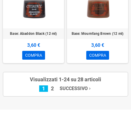
Base: Abaddon Black (12 ml)
Base: Mournfang Brown (12 ml)
3,60 €
3,60 €
COMPRA
COMPRA
Visualizzati 1-24 su 28 articoli
1
2
SUCCESSIVO
navigate_next