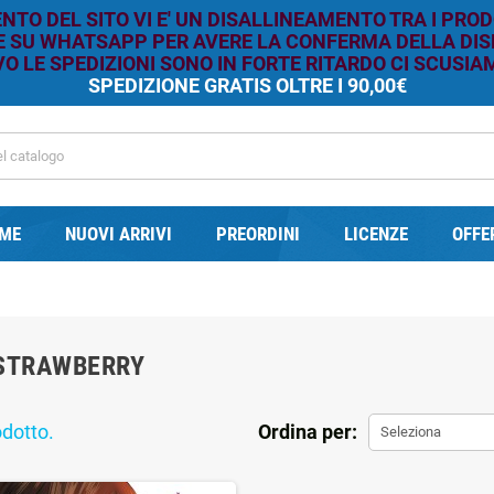
TO DEL SITO VI E' UN DISALLINEAMENTO TRA I PROD
RE SU WHATSAPP PER AVERE LA CONFERMA DELLA DISP
O LE SPEDIZIONI SONO IN FORTE RITARDO CI SCUSIAM
SPEDIZIONE GRATIS OLTRE I 90,00€
ME
NUOVI ARRIVI
PREORDINI
LICENZE
OFFE
STRAWBERRY
odotto.
Ordina per:
Seleziona