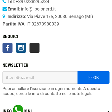
Tel
:
+
39 0238295234
Email
: info@ilpolonerd.it
Indirizzo
: Via Piave 1/e, 20030 Senago (MI)
Partita IVA
: IT 02673980039
SEGUICI
Facebook
Instagram
TikTok
NEWSLETTER
OK
Puoi annullare l'iscrizione in ogni momenti. A questo
scopo, cerca le info di contatto nelle note legali.
INFORMAZIONI