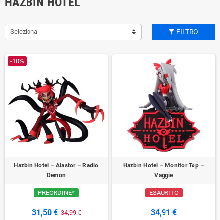
HAZBIN HOTEL
Seleziona
FILTRO
-10%
Hazbin Hotel – Alastor – Radio
Hazbin Hotel – Monitor Top –
Demon
Vaggie
PREORDINE*
ESAURITO
31,50 €
34,91 €
34,99 €