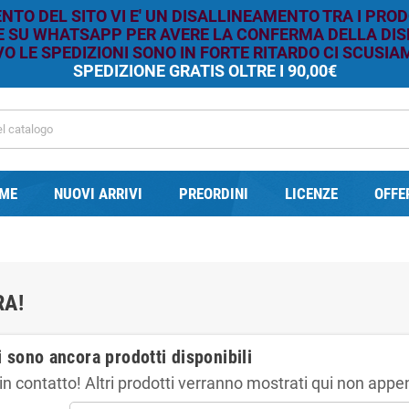
TO DEL SITO VI E' UN DISALLINEAMENTO TRA I PROD
RE SU WHATSAPP PER AVERE LA CONFERMA DELLA DISP
O LE SPEDIZIONI SONO IN FORTE RITARDO CI SCUSIAM
SPEDIZIONE GRATIS OLTRE I 90,00€
ME
NUOVI ARRIVI
PREORDINI
LICENZE
OFFE
A!
 sono ancora prodotti disponibili
in contatto! Altri prodotti verranno mostrati qui non appe