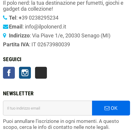
Il polo nerd: la tua destinazione per fumetti, giochi e
gadget da collezione!
Tel
:
+
39 0238295234
Email
: info@ilpolonerd.it
Indirizzo
: Via Piave 1/e, 20030 Senago (MI)
Partita IVA
: IT 02673980039
SEGUICI
Facebook
Instagram
TikTok
NEWSLETTER
OK
Puoi annullare l'iscrizione in ogni momenti. A questo
scopo, cerca le info di contatto nelle note legali.