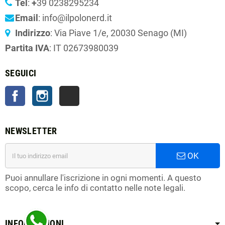
Tel
:
+
39 0238295234
Email
: info@ilpolonerd.it
Indirizzo
: Via Piave 1/e, 20030 Senago (MI)
Partita IVA
: IT 02673980039
SEGUICI
Facebook
Instagram
TikTok
NEWSLETTER
OK
Puoi annullare l'iscrizione in ogni momenti. A questo
scopo, cerca le info di contatto nelle note legali.
INFORMAZIONI