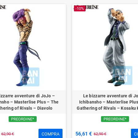
-10%
izzarre avventure di JoJo –
Le bizzarre avventure di J
nsho – Masterlise Plus – The
Ichibansho – Masterlise Plu
hering of Rivals – Diavolo
Gathering of Rivals – Kosaku 
PREORDINE*
PREORDINE*
56,61 €
COMPRA
C
62,90 €
62,90 €