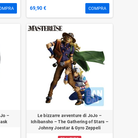
69,90 €
OMPRA
COMPRA
oJo –
Le bizzarre avventure di JoJo –
Mask
Ichibansho – The Gathering of Stars –
Johnny Joestar & Gyro Zeppeli