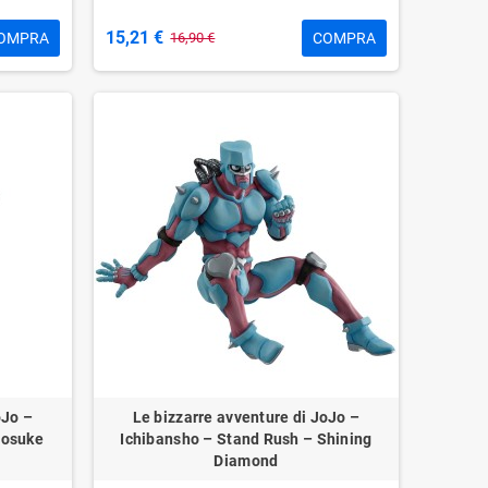
15,21 €
OMPRA
COMPRA
16,90 €
oJo –
Le bizzarre avventure di JoJo –
Josuke
Ichibansho – Stand Rush – Shining
Diamond