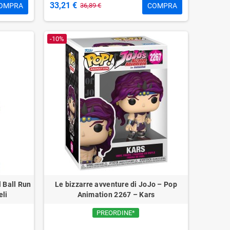
33,21 €
OMPRA
COMPRA
36,89 €
-10%
l Ball Run
Le bizzarre avventure di JoJo – Pop
eli
Animation 2267 – Kars
PREORDINE*