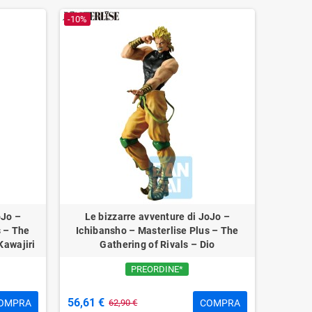
-10%
oJo –
Le bizzarre avventure di JoJo –
s – The
Ichibansho – Masterlise Plus – The
Kawajiri
Gathering of Rivals – Dio
PREORDINE*
56,61 €
OMPRA
COMPRA
62,90 €