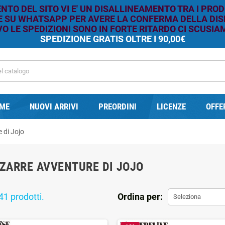
TO DEL SITO VI E' UN DISALLINEAMENTO TRA I PROD
RE SU WHATSAPP PER AVERE LA CONFERMA DELLA DISP
O LE SPEDIZIONI SONO IN FORTE RITARDO CI SCUSIAM
SPEDIZIONE GRATIS OLTRE I 90,00€
ME
NUOVI ARRIVI
PREORDINI
LICENZE
OFFE
 di Jojo
ZZARRE AVVENTURE DI JOJO
41 prodotti.
Ordina per:
Seleziona