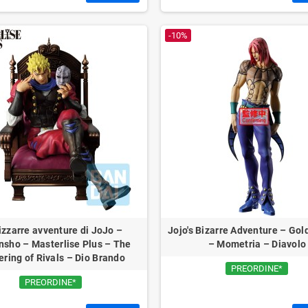
-10%
izzarre avventure di JoJo –
Jojo's Bizarre Adventure – Go
nsho – Masterlise Plus – The
– Mometria – Diavolo
ring of Rivals – Dio Brando
PREORDINE*
PREORDINE*