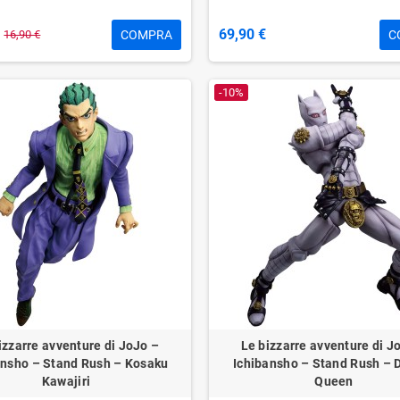
69,90 €
COMPRA
C
16,90 €
-10%
izzarre avventure di JoJo –
Le bizzarre avventure di J
ansho – Stand Rush – Kosaku
Ichibansho – Stand Rush – 
Kawajiri
Queen