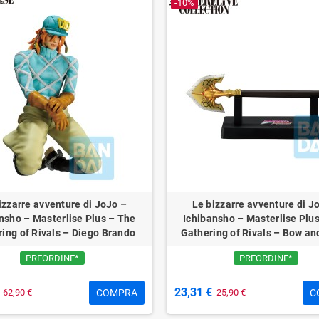
-10%
izzarre avventure di JoJo –
Le bizzarre avventure di J
nsho – Masterlise Plus – The
Ichibansho – Masterlise Plu
ing of Rivals – Diego Brando
Gathering of Rivals – Bow an
PREORDINE*
PREORDINE*
23,31 €
COMPRA
C
62,90 €
25,90 €