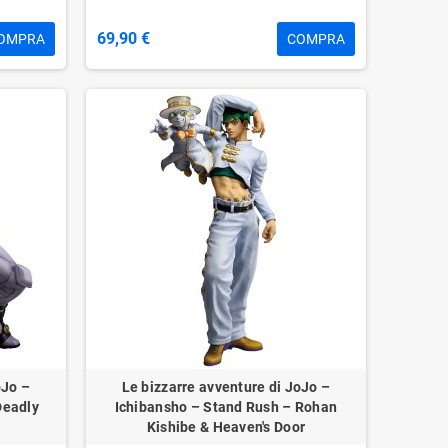
69,90 €
OMPRA
COMPRA
oJo –
Le bizzarre avventure di JoJo –
Deadly
Ichibansho – Stand Rush – Rohan
Kishibe & Heaven's Door