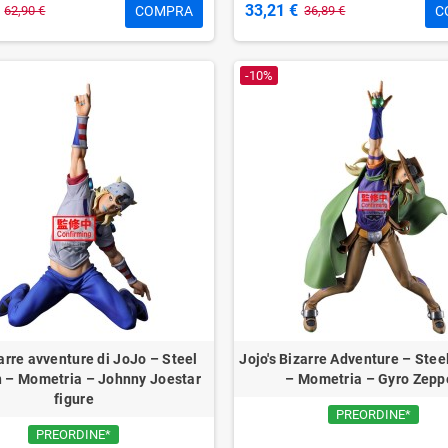
33,21 €
COMPRA
C
62,90 €
36,89 €
-10%
arre avventure di JoJo – Steel
Jojo's Bizarre Adventure – Stee
n – Mometria – Johnny Joestar
– Mometria – Gyro Zepp
figure
PREORDINE*
PREORDINE*