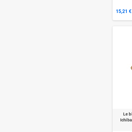
15,21 €
Le b
Ichib