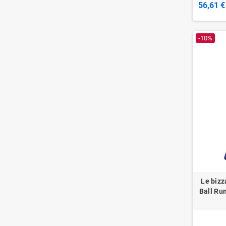
56,61 €
-10%
Le bizz
Ball Ru