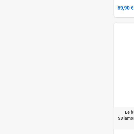
69,90 €
Le b
SDiamon