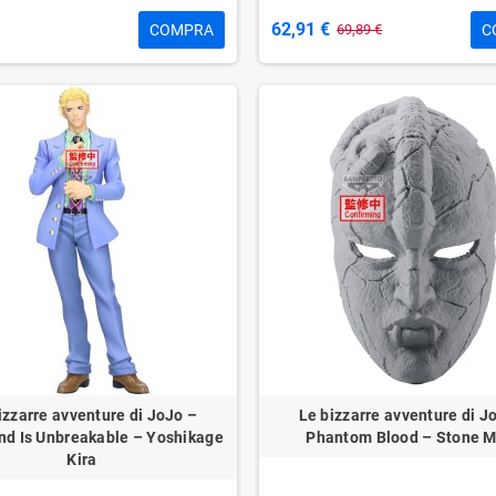
62,91 €
COMPRA
C
69,89 €
izzarre avventure di JoJo –
Le bizzarre avventure di J
d Is Unbreakable – Yoshikage
Phantom Blood – Stone 
Kira