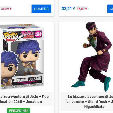
33,21 €
COMPRA
C
36,89 €
36,89 €
zarre avventure di JoJo – Pop
Le bizzarre avventure di J
imation 2265 – Jonathan
Ichibansho – Stand Rush – 
Higashikata
PREORDINE*