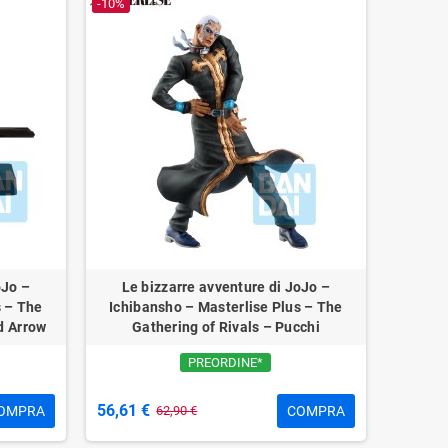
-10%
oJo –
Le bizzarre avventure di JoJo –
s – The
Ichibansho – Masterlise Plus – The
d Arrow
Gathering of Rivals – Pucchi
PREORDINE*
56,61 €
OMPRA
COMPRA
62,90 €