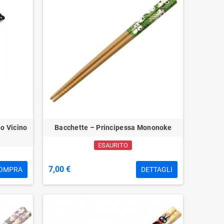
io Vicino
Bacchette – Principessa Mononoke
ESAURITO
7,00 €
OMPRA
DETTAGLI