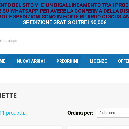
TO DEL SITO VI E' UN DISALLINEAMENTO TRA I PROD
RE SU WHATSAPP PER AVERE LA CONFERMA DELLA DISP
O LE SPEDIZIONI SONO IN FORTE RITARDO CI SCUSIAM
SPEDIZIONE GRATIS OLTRE I 90,00€
ME
NUOVI ARRIVI
PREORDINI
LICENZE
OFFE
HETTE
11 prodotti.
Ordina per:
Seleziona