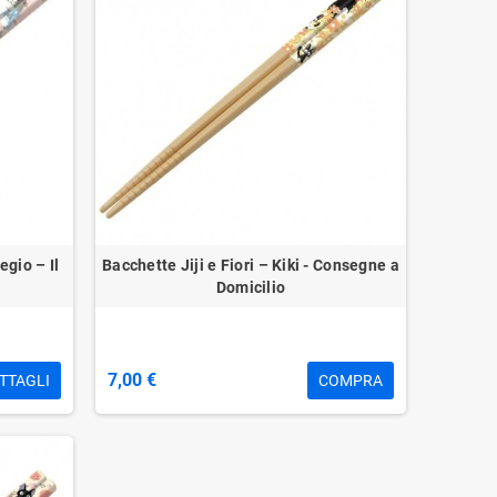
egio – Il
Bacchette Jiji e Fiori – Kiki - Consegne a
Domicilio
7,00 €
TTAGLI
COMPRA