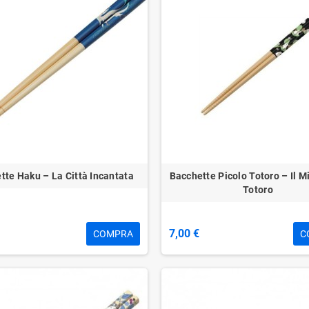
tte Haku – La Città Incantata
Bacchette Picolo Totoro – Il M
Totoro
7,00 €
COMPRA
C