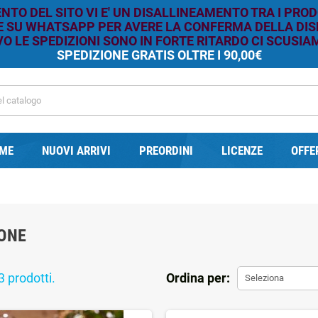
TO DEL SITO VI E' UN DISALLINEAMENTO TRA I PROD
RE SU WHATSAPP PER AVERE LA CONFERMA DELLA DISP
O LE SPEDIZIONI SONO IN FORTE RITARDO CI SCUSIAM
SPEDIZIONE GRATIS OLTRE I 90,00€
ME
NUOVI ARRIVI
PREORDINI
LICENZE
OFFE
ONE
3 prodotti.
Ordina per:
Seleziona