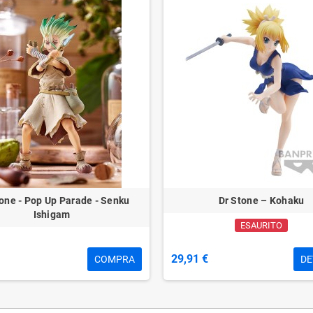
tone - Pop Up Parade - Senku
Dr Stone – Kohaku
Ishigam
ESAURITO
29,91 €
COMPRA
DE