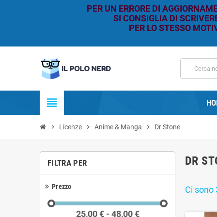
PER UN ERRORE DI AGGIORNAMEN
SI CONSIGLIA DI SCRIVE
PER LO STESSO MOTIV
view_headline
HO
chevron_right
Licenze
chevron_right
Anime & Manga
chevron_right
Dr Stone
DR ST
FILTRA PER
Prezzo
Ci sono 
25,00 € - 48,00 €