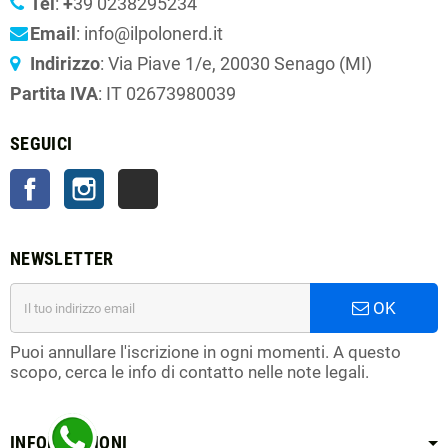
Tel
:
+
39 0238295234
Email
: info@ilpolonerd.it
Indirizzo
: Via Piave 1/e, 20030 Senago (MI)
Partita IVA
: IT 02673980039
SEGUICI
Facebook
Instagram
TikTok
NEWSLETTER
OK
Puoi annullare l'iscrizione in ogni momenti. A questo
scopo, cerca le info di contatto nelle note legali.
INFORMAZIONI