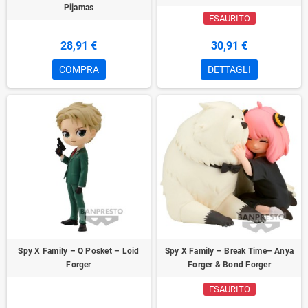
Pijamas
ESAURITO
28,91 €
30,91 €
COMPRA
DETTAGLI
Spy X Family – Q Posket – Loid
Spy X Family – Break Time– Anya
Forger
Forger & Bond Forger
ESAURITO