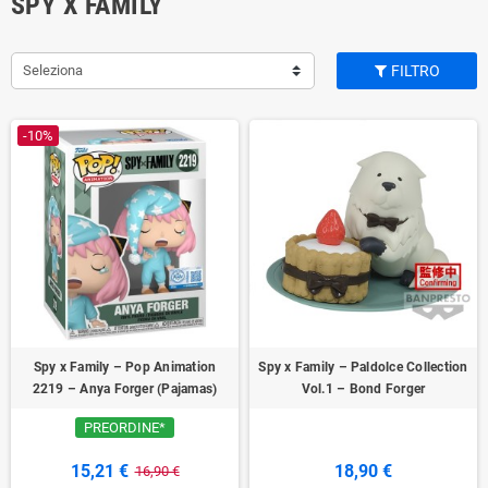
SPY X FAMILY
Seleziona
FILTRO
-10%
Spy x Family – Pop Animation
Spy x Family – Paldolce Collection
2219 – Anya Forger (Pajamas)
Vol.1 – Bond Forger
PREORDINE*
15,21 €
18,90 €
16,90 €