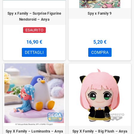
Spy x Family – Surprise Figurine
Spy x Family 9
Nendoroid – Anya
ESAURITO
16,90 €
5,20 €
DETTAGLI
COMPRA
Spy X Family – Luminastra – Anya
Spy X Family – Big Plush – Anya