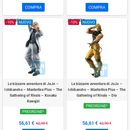
COMPRA
COMPRA
-10%
NUOVO
-10%
NUOVO
Le bizzarre avventure di JoJo –
Le bizzarre avventure di JoJo –
Ichibansho – Masterlise Plus – The
Ichibansho – Masterlise Plus – The
Gathering of Rivals – Kosaku
Gathering of Rivals – Dio
Kawajiri
PREORDINE*
PREORDINE*
56,61 €
56,61 €
62,90 €
62,90 €