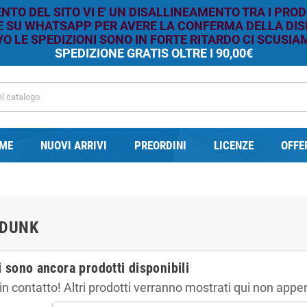
TO DEL SITO VI E' UN DISALLINEAMENTO TRA I PROD
RE SU WHATSAPP PER AVERE LA CONFERMA DELLA DISP
O LE SPEDIZIONI SONO IN FORTE RITARDO CI SCUSIAM
SPEDIZIONE GRATIS OLTRE I 90,00€
ME
NUOVI ARRIVI
PREORDINI
LICENZE
OFFE
 DUNK
 sono ancora prodotti disponibili
in contatto! Altri prodotti verranno mostrati qui non appe