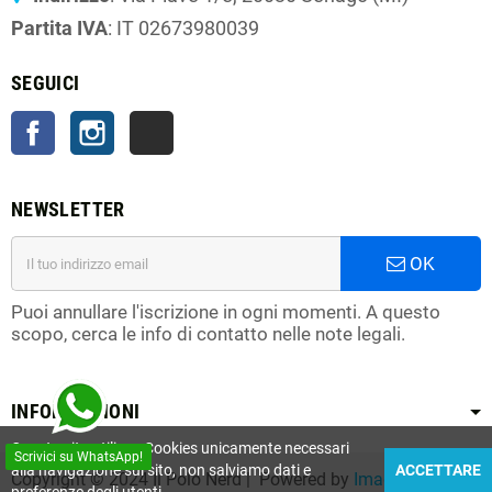
Partita IVA
: IT 02673980039
SEGUICI
Facebook
Instagram
TikTok
NEWSLETTER
OK
Puoi annullare l'iscrizione in ogni momenti. A questo
scopo, cerca le info di contatto nelle note legali.
INFORMAZIONI
Questo sito utilizza Cookies unicamente necessari
Scrivici su WhatsApp!
alla navigazione sul sito, non salviamo dati e
ACCETTARE
Copyright © 2024 Il Polo Nerd | Powered by
Imagify