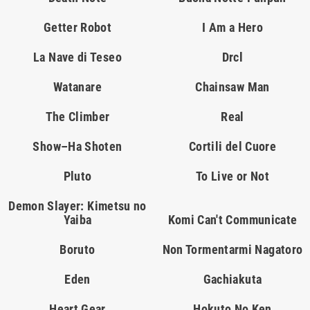
Getter Robot
I Am a Hero
La Nave di Teseo
Drcl
Watanare
Chainsaw Man
The Climber
Real
Show–Ha Shoten
Cortili del Cuore
Pluto
To Live or Not
Demon Slayer: Kimetsu no
Yaiba
Komi Can't Communicate
Boruto
Non Tormentarmi Nagatoro
Eden
Gachiakuta
Heart Gear
Hokuto No Ken