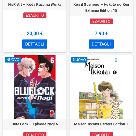
NieR Art – Koda Kazuma Works
Ken il Guerriero – Hokuto no Ken
Extreme Edition 15
ESAURITO
ESAURITO
20,00 €
7,90 €
DETTAGLI
DETTAGLI
NUOVO
NUOVO
Blue Lock – Episode Nagi 6
Maison Ikkoku Perfect Edition 1
ESAURITO
ESAURITO