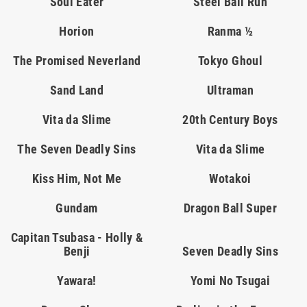
Soul Eater
Steel Ball Run
Horion
Ranma ½
The Promised Neverland
Tokyo Ghoul
Sand Land
Ultraman
Vita da Slime
20th Century Boys
The Seven Deadly Sins
Vita da Slime
Kiss Him, Not Me
Wotakoi
Gundam
Dragon Ball Super
Capitan Tsubasa - Holly &
Benji
Seven Deadly Sins
Yawara!
Yomi No Tsugai