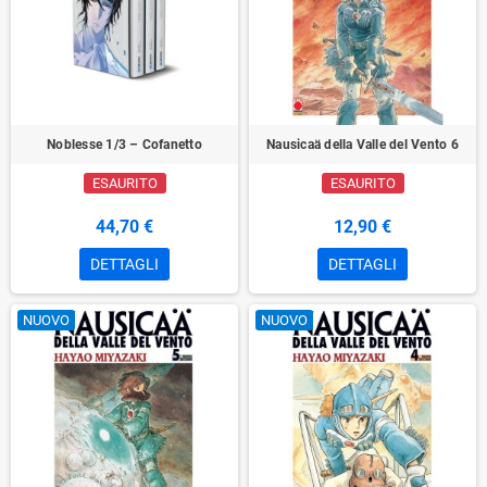
Noblesse 1/3 – Cofanetto
Nausicaä della Valle del Vento 6
ESAURITO
ESAURITO
44,70 €
12,90 €
DETTAGLI
DETTAGLI
NUOVO
NUOVO