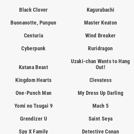
Black Clover
Kagurabachi
Buonanotte, Punpun
Master Keaton
Centuria
Wind Breaker
Cyberpunk
Ruridragon
Uzaki-chan Wants to Hang
Katana Beast
Out!
Kingdom Hearts
Clevatess
One-Punch Man
My Dress Up Darling
Yomi no Tsugai 9
Mach 5
Grendizer U
Saint Seya
Spy X Family
Detective Conan