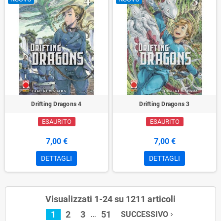
Drifting Dragons 4
Drifting Dragons 3
ESAURITO
ESAURITO
7,00 €
7,00 €
DETTAGLI
DETTAGLI
Visualizzati 1-24 su 1211 articoli
…
1
2
3
51
SUCCESSIVO
navigate_next