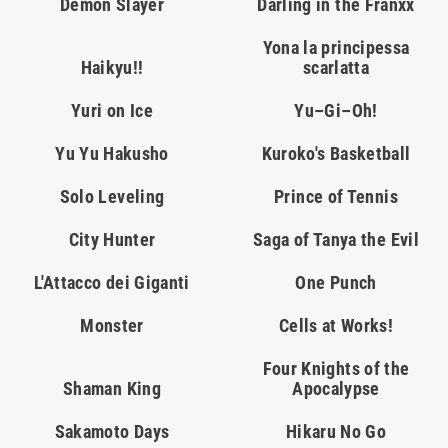
Demon Slayer
Darling in the Franxx
Yona la principessa
Haikyu!!
scarlatta
Yuri on Ice
Yu–Gi–Oh!
Yu Yu Hakusho
Kuroko's Basketball
Solo Leveling
Prince of Tennis
City Hunter
Saga of Tanya the Evil
L'Attacco dei Giganti
One Punch
Monster
Cells at Works!
Four Knights of the
Shaman King
Apocalypse
Sakamoto Days
Hikaru No Go