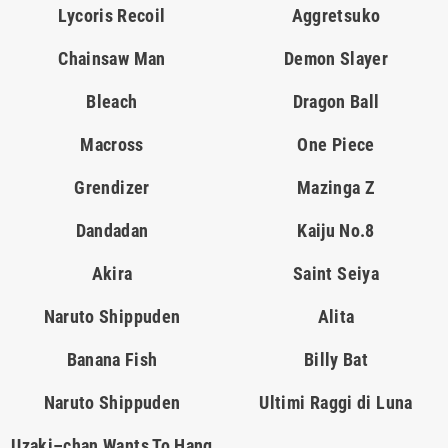
Lycoris Recoil
Aggretsuko
Chainsaw Man
Demon Slayer
Bleach
Dragon Ball
Macross
One Piece
Grendizer
Mazinga Z
Dandadan
Kaiju No.8
Akira
Saint Seiya
Naruto Shippuden
Alita
Banana Fish
Billy Bat
Naruto Shippuden
Ultimi Raggi di Luna
Uzaki–chan Wants To Hang