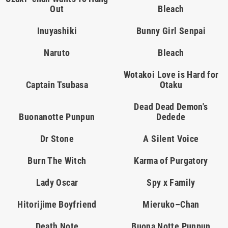
Out
Bleach
Inuyashiki
Bunny Girl Senpai
Naruto
Bleach
Wotakoi Love is Hard for
Captain Tsubasa
Otaku
Dead Dead Demon's
Buonanotte Punpun
Dedede
Dr Stone
A Silent Voice
Burn The Witch
Karma of Purgatory
Lady Oscar
Spy x Family
Hitorijime Boyfriend
Mieruko–Chan
Death Note
Buona Notte Punpun