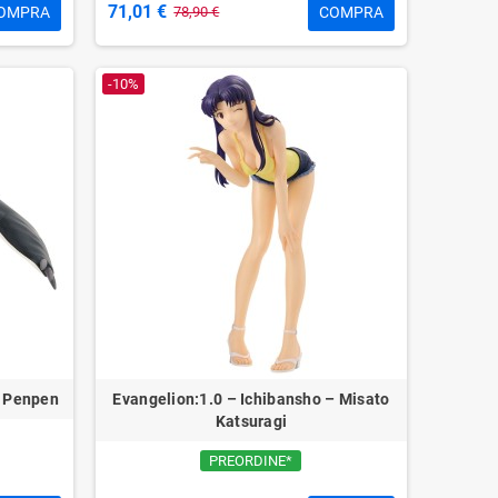
71,01 €
OMPRA
COMPRA
78,90 €
-10%
– Penpen
Evangelion:1.0 – Ichibansho – Misato
Katsuragi
PREORDINE*