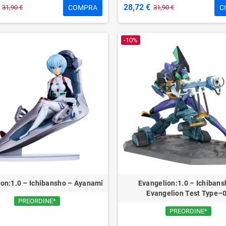
28,72 €
COMPRA
C
31,90 €
31,90 €
-10%
on:1.0 – Ichibansho – Ayanami
Evangelion:1.0 – Ichibans
Evangelion Test Type–
PREORDINE*
PREORDINE*