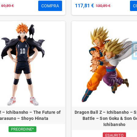
117,81 €
COMPRA
C
69,89 €
130,89 €
! – Ichibansho – The Future of
Dragon Ball Z – Ichibansho – 
arasuno – Shoyo Hinata
Battle – Son Goku & Son 
Ichibansho
PREORDINE*
ESAURITO