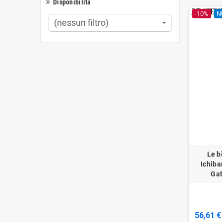
Disponibilità
-10%
N
(nessun filtro)
Le b
Ichiba
Gat
56,61 €