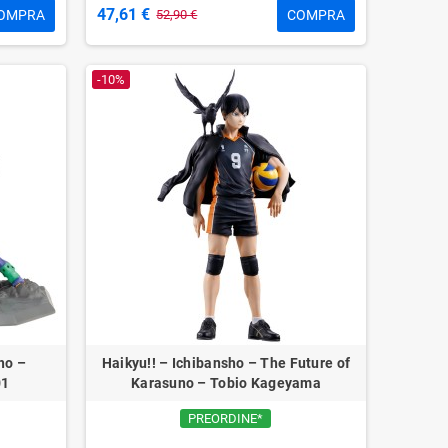
47,61 €
OMPRA
COMPRA
52,90 €
-10%
ho –
Haikyu!! – Ichibansho – The Future of
01
Karasuno – Tobio Kageyama
PREORDINE*