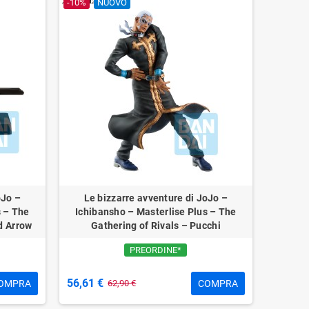
-10%
NUOVO
oJo –
Le bizzarre avventure di JoJo –
s – The
Ichibansho – Masterlise Plus – The
d Arrow
Gathering of Rivals – Pucchi
PREORDINE*
56,61 €
OMPRA
COMPRA
62,90 €