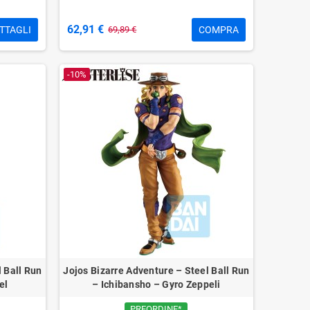
62,91 €
TTAGLI
COMPRA
69,89 €
-10%
l Ball Run
Jojos Bizarre Adventure – Steel Ball Run
el
– Ichibansho – Gyro Zeppeli
PREORDINE*