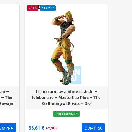
-10%
NUOVO
oJo –
Le bizzarre avventure di JoJo –
s – The
Ichibansho – Masterlise Plus – The
Kawajiri
Gathering of Rivals – Dio
PREORDINE*
56,61 €
OMPRA
COMPRA
62,90 €