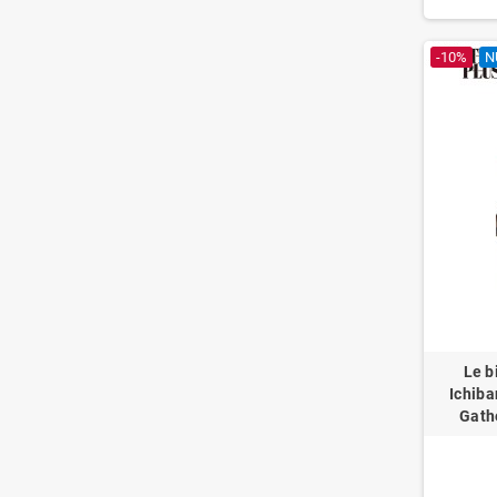
-10%
N
Le b
Ichiba
Gathe