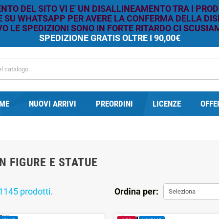
TO DEL SITO VI E' UN DISALLINEAMENTO TRA I PROD
RE SU WHATSAPP PER AVERE LA CONFERMA DELLA DISP
O LE SPEDIZIONI SONO IN FORTE RITARDO CI SCUSIAM
SPEDIZIONE GRATIS OLTRE I 90,00€
ME
NUOVI ARRIVI
PREORDINI
LICENZE
OFFE
N FIGURE E STATUE
1145 prodotti.
Ordina per:
Seleziona