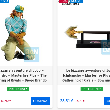
UOVO
-10%
NUOVO
izzarre avventure di JoJo –
Le bizzarre avventure di J
nsho – Masterlise Plus – The
Ichibansho – Masterlise Plu
ing of Rivals – Diego Brando
Gathering of Rivals – Bow an
PREORDINE*
PREORDINE*
23,31 €
COMPRA
C
62,90 €
25,90 €