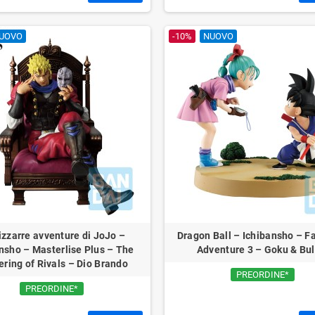
UOVO
-10%
NUOVO
izzarre avventure di JoJo –
Dragon Ball – Ichibansho – F
nsho – Masterlise Plus – The
Adventure 3 – Goku & Bu
ring of Rivals – Dio Brando
PREORDINE*
PREORDINE*