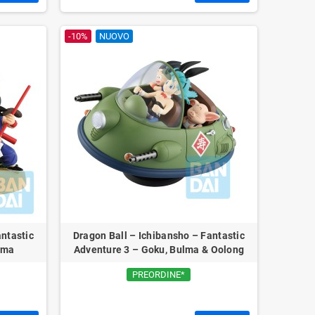
-10%
NUOVO
antastic
Dragon Ball – Ichibansho – Fantastic
lma
Adventure 3 – Goku, Bulma & Oolong
PREORDINE*