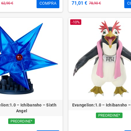
71,01 €
COMPRA
C
62,90 €
78,90 €
-10%
lion:1.0 – Ichibansho – Sixth
Evangelion:1.0 – Ichibansho 
Angel
PREORDINE*
PREORDINE*