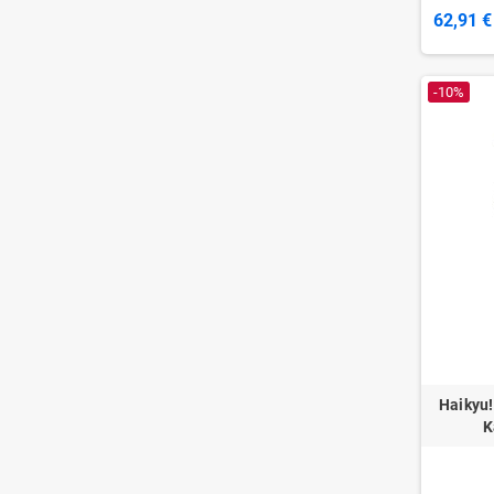
62,91 €
-10%
Haikyu!
K