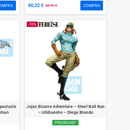
60,22 €
OMPRA
COMPRA
66,90 €
-10%
Spectacle
Jojos Bizarre Adventure – Steel Ball Run
Gohan
– Ichibansho – Diego Brando
PREORDINE*