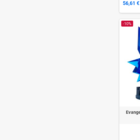
56,61 €
-10%
Evange