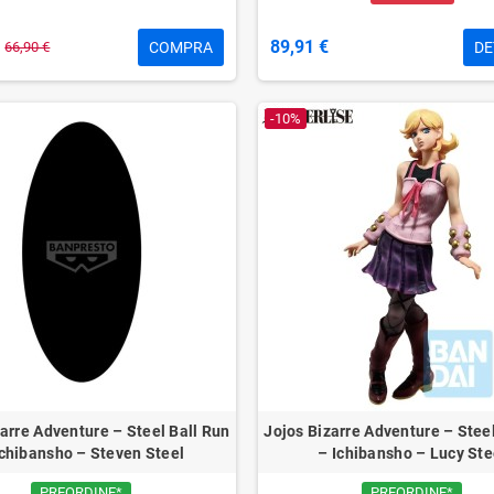
89,91 €
COMPRA
DE
66,90 €
-10%
arre Adventure – Steel Ball Run
Jojos Bizarre Adventure – Stee
Ichibansho – Steven Steel
– Ichibansho – Lucy Ste
PREORDINE*
PREORDINE*