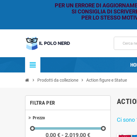
PER UN ERRORE DI AGGIORNAMEN
SI CONSIGLIA DI SCRIVE
PER LO STESSO MOTIV
view_headline
HO
chevron_right
Prodotti da collezione
chevron_right
Action figure e Statue
ACTIO
FILTRA PER
Prezzo
Ci sono 
0,00 € - 2.019,00 €