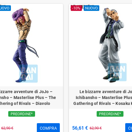
UOVO
-10%
NUOVO
izzarre avventure di JoJo –
Le bizzarre avventure di J
nsho – Masterlise Plus – The
Ichibansho – Masterlise Plu
hering of Rivals – Diavolo
Gathering of Rivals – Kosaku 
PREORDINE*
PREORDINE*
56,61 €
COMPRA
C
62,90 €
62,90 €