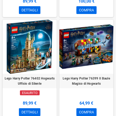
89,99 €
100,00 €
DETTAGLI
COMPRA
Lego Harry Potter 76402 Hogwarts
Lego Harry Potter 76399 Il Baule
Ufficio di Silente
Magico di Hogwarts
ESAURITO
89,99 €
64,99 €
DETTAGLI
COMPRA