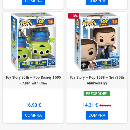
COMPRA
COMPRA
-10%
Toy Story 30th – Pop Disney 1595
Toy Story – Pop 1598 – Sid (30th
– Alien with Claw
Anniversary)
PREORDINE*
16,90 €
14,31 €
15,90 €
COMPRA
COMPRA