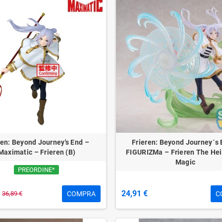
ren: Beyond Journey's End –
Frieren: Beyond Journey´s 
Maximatic – Frieren (B)
FIGURIZMa – Frieren The Hei
Magic
PREORDINE*
24,91 €
COMPRA
C
36,89 €