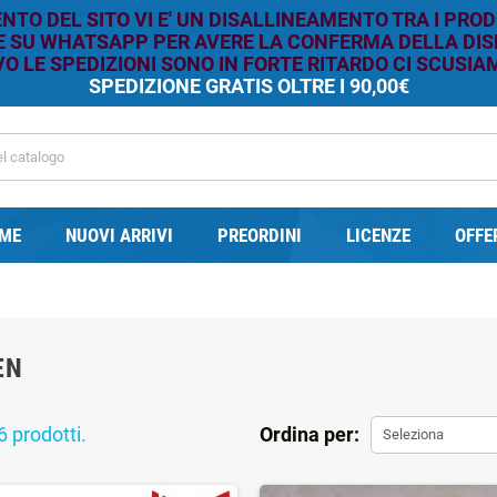
TO DEL SITO VI E' UN DISALLINEAMENTO TRA I PROD
RE SU WHATSAPP PER AVERE LA CONFERMA DELLA DISP
O LE SPEDIZIONI SONO IN FORTE RITARDO CI SCUSIAM
SPEDIZIONE GRATIS OLTRE I 90,00€
ME
NUOVI ARRIVI
PREORDINI
LICENZE
OFFE
EN
6 prodotti.
Ordina per:
Seleziona