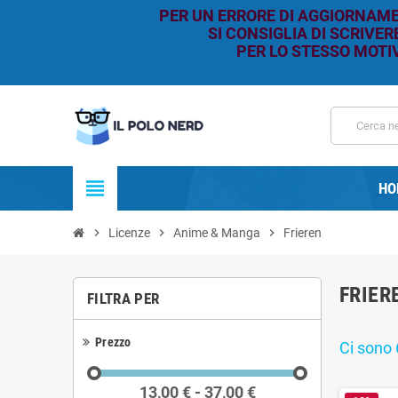
PER UN ERRORE DI AGGIORNAMEN
SI CONSIGLIA DI SCRIVE
PER LO STESSO MOTIV
view_headline
HO
chevron_right
Licenze
chevron_right
Anime & Manga
chevron_right
Frieren
FRIER
FILTRA PER
Prezzo
Ci sono 
13,00 € - 37,00 €