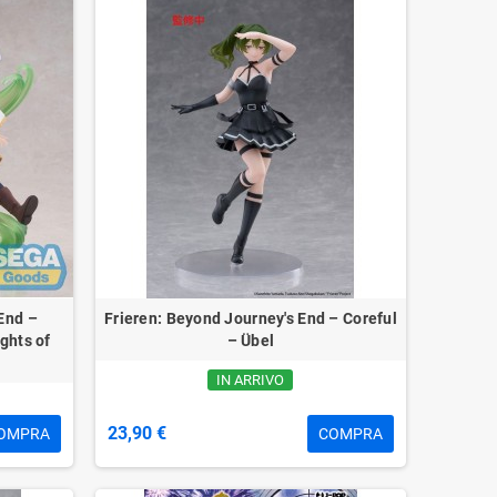
End –
Frieren: Beyond Journey's End – Coreful
ghts of
– Übel
IN ARRIVO
23,90 €
OMPRA
COMPRA