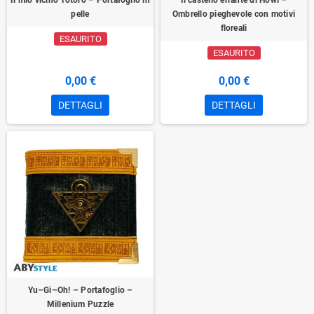
Il mio vicino Totoro – Portafoglio in
Il castello errante di Howl –
pelle
Ombrello pieghevole con motivi
floreali
ESAURITO
ESAURITO
0,00 €
0,00 €
DETTAGLI
DETTAGLI
Yu–Gi–Oh! – Portafoglio –
Millenium Puzzle