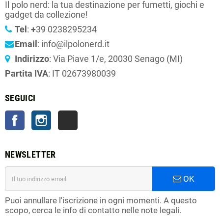
Il polo nerd: la tua destinazione per fumetti, giochi e
gadget da collezione!
Tel
:
+
39 0238295234
Email
: info@ilpolonerd.it
Indirizzo
: Via Piave 1/e, 20030 Senago (MI)
Partita IVA
: IT 02673980039
SEGUICI
Facebook
Instagram
TikTok
NEWSLETTER
OK
Puoi annullare l'iscrizione in ogni momenti. A questo
scopo, cerca le info di contatto nelle note legali.