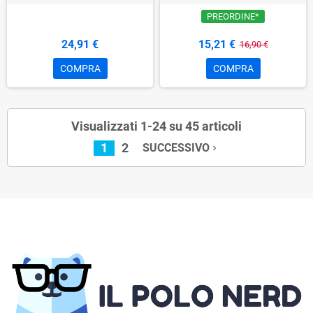
PREORDINE*
24,91 €
15,21 €
16,90 €
COMPRA
COMPRA
Visualizzati 1-24 su 45 articoli
1
2
SUCCESSIVO
navigate_next