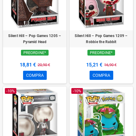
Silent Hill – Pop Games 1205 –
Silent Hill – Pop Games 1209 –
Pyramid Head
Robbie the Rabbit
PREORDINE*
PREORDINE*
18,81 €
15,21 €
20,90 €
16,90 €
COMPRA
COMPRA
-10%
-10%