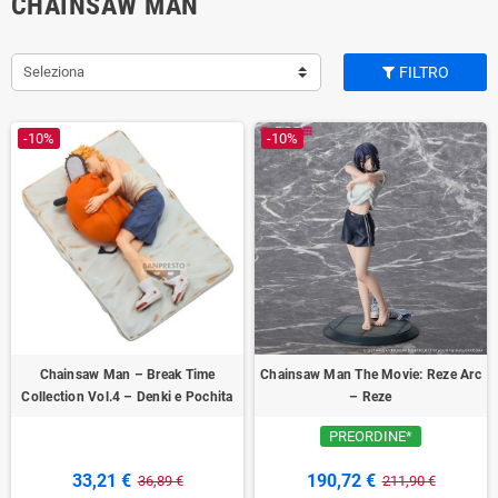
CHAINSAW MAN
Seleziona
FILTRO
-10%
-10%
Chainsaw Man – Break Time
Chainsaw Man The Movie: Reze Arc
Collection Vol.4 – Denki e Pochita
– Reze
PREORDINE*
33,21 €
190,72 €
36,89 €
211,90 €