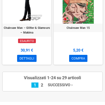
Chainsaw Man – Glitter & Glamours
Chainsaw Man 15
– Makima
ESAURITO
30,91 €
5,20 €
DETTAGLI
COMPRA
Visualizzati 1-24 su 29 articoli
1
2
SUCCESSIVO
navigate_next