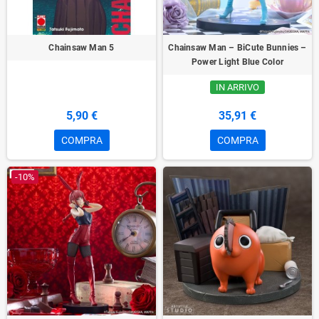
Chainsaw Man 5
Chainsaw Man – BiCute Bunnies –
Power Light Blue Color
IN ARRIVO
5,90 €
35,91 €
COMPRA
COMPRA
-10%