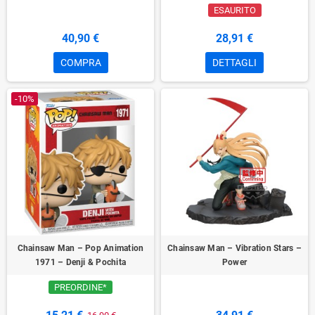
ESAURITO
40,90 €
28,91 €
COMPRA
DETTAGLI
-10%
Chainsaw Man – Pop Animation
Chainsaw Man – Vibration Stars –
1971 – Denji & Pochita
Power
PREORDINE*