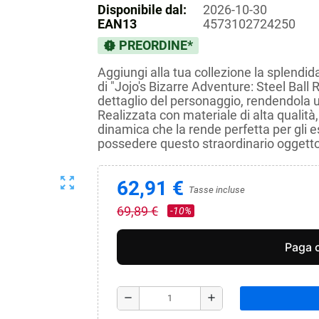
Disponibile dal:
2026-10-30
EAN13
4573102724250
PREORDINE*
new_releases
Aggiungi alla tua collezione la splendid
di "Jojo's Bizarre Adventure: Steel Ball
dettaglio del personaggio, rendendola un
Realizzata con materiale di alta qualità
dinamica che la rende perfetta per gli e
possedere questo straordinario oggetto
zoom_out_map
62,91 €
Tasse incluse
69,89 €
-10%
remove
add