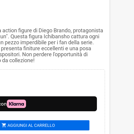
a action figure di Diego Brando, protagonista
 Run". Questa figura Ichibansho cattura ogni
 pezzo imperdibile per i fan della serie.
, presenta finiture eccellenti e una posa
spositori. Non perdere l'opportunità di
 da collezione!
shopping_cart
AGGIUNGI AL CARRELLO