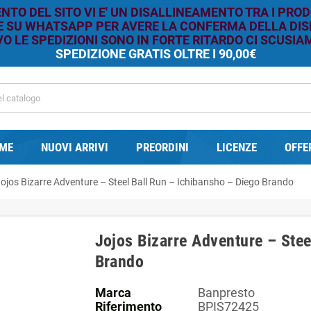
TO DEL SITO VI E' UN DISALLINEAMENTO TRA I PROD
RE SU WHATSAPP PER AVERE LA CONFERMA DELLA DISP
O LE SPEDIZIONI SONO IN FORTE RITARDO CI SCUSIAM
SPEDIZIONE GRATIS OLTRE I 90,00€
ME
NUOVI ARRIVI
PREORDINI
LICENZE
OFFE
ojos Bizarre Adventure – Steel Ball Run – Ichibansho – Diego Brando
Jojos Bizarre Adventure – Stee
Brando
Marca
Banpresto
Riferimento
BPIS72425