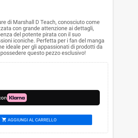
igure di Marshall D Teach, conosciuto come
zzata con grande attenzione ai dettagli,
enza del potente pirata con il suo
sioni iconiche. Perfetta per i fan del manga
e ideale per gli appassionati di prodotti da
i possedere questo pezzo esclusivo!
shopping_cart
AGGIUNGI AL CARRELLO