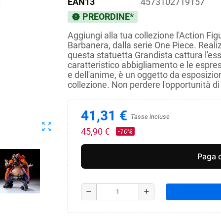
EAN13
4573102719157
PREORDINE*
new_releases
Aggiungi alla tua collezione l'Action F
Barbanera, dalla serie One Piece. Reali
questa statuetta Grandista cattura l'ess
caratteristico abbigliamento e le espres
e dell'anime, è un oggetto da esposizion
collezione. Non perdere l'opportunità d
41,31 €
Tasse incluse
zoom_out_map
45,90 €
-10%
remove
add