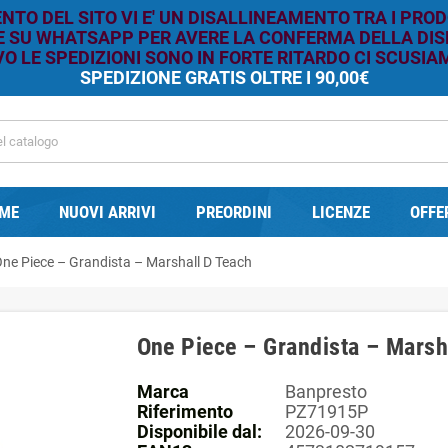
TO DEL SITO VI E' UN DISALLINEAMENTO TRA I PROD
RE SU WHATSAPP PER AVERE LA CONFERMA DELLA DISP
O LE SPEDIZIONI SONO IN FORTE RITARDO CI SCUSIAM
SPEDIZIONE GRATIS OLTRE I 90,00€
ME
NUOVI ARRIVI
PREORDINI
LICENZE
OFFE
ne Piece – Grandista – Marshall D Teach
One Piece – Grandista – Marsh
Marca
Banpresto
Riferimento
PZ71915P
Disponibile dal:
2026-09-30