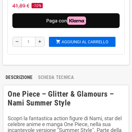
41,89 €
-10%
shopping_cart
remove
add
AGGIUNGI AL CARRELLO
DESCRIZIONE
SCHEDA TECNICA
One Piece – Glitter & Glamours –
Nami Summer Style
Scopri la fantastica action figure di Nami, star del
celebre anime e manga One Piece, nella sua
incantevole versione "Summer Style". Parte della