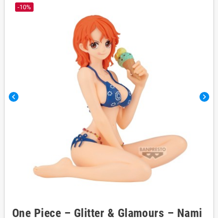
-10%
chevron_left
chevron_right
One Piece – Glitter & Glamours – Nami