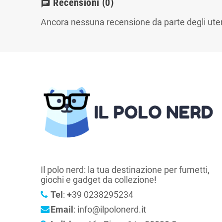
Recensioni
(0)
chat
Ancora nessuna recensione da parte degli uten
Il polo nerd: la tua destinazione per fumetti,
giochi e gadget da collezione!
Tel
:
+
39 0238295234
Email
: info@ilpolonerd.it