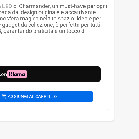
da LED di Charmander, un must-have per ogni
da dal design originale e accattivante
mosfera magica nel tuo spazio. Ideale per
gadget da collezione, è perfetta per tutti i
, garantendo praticità e un tocco di
shopping_cart
AGGIUNGI AL CARRELLO