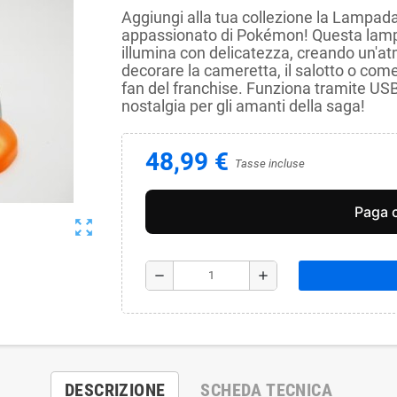
Aggiungi alla tua collezione la Lampa
appassionato di Pokémon! Questa lampa
illumina con delicatezza, creando un'at
decorare la cameretta, il salotto o come 
fan del franchise. Funziona tramite USB
nostalgia per gli amanti della saga!
48,99 €
Tasse incluse
zoom_out_map
remove
add
DESCRIZIONE
SCHEDA TECNICA