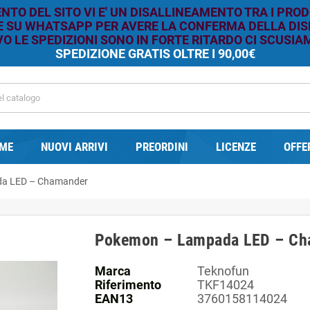
TO DEL SITO VI E' UN DISALLINEAMENTO TRA I PROD
RE SU WHATSAPP PER AVERE LA CONFERMA DELLA DISP
O LE SPEDIZIONI SONO IN FORTE RITARDO CI SCUSIAM
SPEDIZIONE GRATIS OLTRE I 90,00€
ME
NUOVI ARRIVI
PREORDINI
LICENZE
OFFE
a LED – Chamander
Pokemon – Lampada LED – Ch
Marca
Teknofun
Riferimento
TKF14024
EAN13
3760158114024