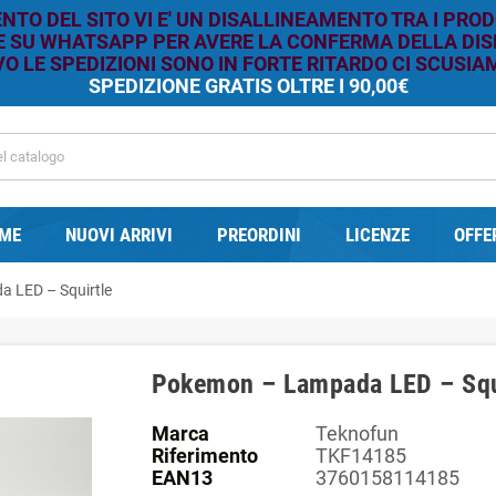
TO DEL SITO VI E' UN DISALLINEAMENTO TRA I PROD
RE SU WHATSAPP PER AVERE LA CONFERMA DELLA DISP
O LE SPEDIZIONI SONO IN FORTE RITARDO CI SCUSIAM
SPEDIZIONE GRATIS OLTRE I 90,00€
ME
NUOVI ARRIVI
PREORDINI
LICENZE
OFFE
 LED – Squirtle
Pokemon – Lampada LED – Squ
Marca
Teknofun
Riferimento
TKF14185
EAN13
3760158114185