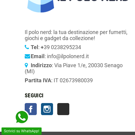
Il polo nerd: la tua destinazione per fumetti,
giochi e gadget da collezione!
Tel
:
+
39 0238295234
Email
: info@ilpolonerd.it
Indirizzo
: Via Piave 1/e, 20030 Senago
(MI)
Partita IVA
: IT 02673980039
SEGUICI
Facebook
Instagram
TikTok
Scrivici su WhatsApp!