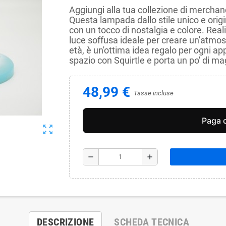
Aggiungi alla tua collezione di mercha
Questa lampada dallo stile unico e origi
con un tocco di nostalgia e colore. Reali
luce soffusa ideale per creare un'atmosfe
età, è un'ottima idea regalo per ogni a
spazio con Squirtle e porta un po' di ma
48,99 €
Tasse incluse
zoom_out_map
remove
add
DESCRIZIONE
SCHEDA TECNICA