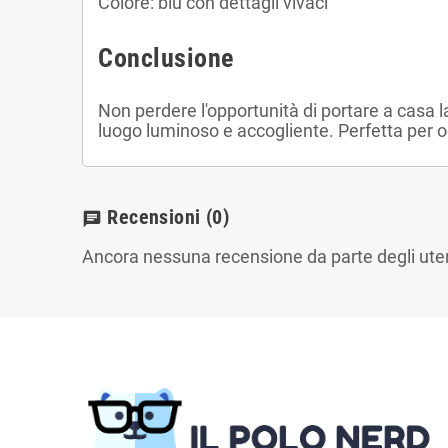
Colore: blu con dettagli vivaci
Conclusione
Non perdere l'opportunità di portare a casa
luogo luminoso e accogliente. Perfetta per og
Recensioni
(0)
chat
Ancora nessuna recensione da parte degli uten