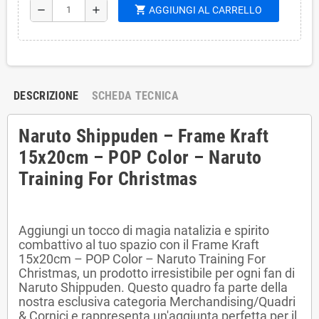
shopping_cart
remove
add
AGGIUNGI AL CARRELLO
DESCRIZIONE
SCHEDA TECNICA
Naruto Shippuden – Frame Kraft
15x20cm – POP Color – Naruto
Training For Christmas
Aggiungi un tocco di magia natalizia e spirito
combattivo al tuo spazio con il Frame Kraft
15x20cm – POP Color – Naruto Training For
Christmas, un prodotto irresistibile per ogni fan di
Naruto Shippuden. Questo quadro fa parte della
nostra esclusiva categoria Merchandising/Quadri
& Cornici e rappresenta un'aggiunta perfetta per il