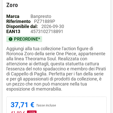
Zoro
Marca
Banpresto
Riferimento
PZ71889P
Disponibile dal:
2026-09-30
EAN13
4573102718891
PREORDINE*
new_releases
Aggiungi alla tua collezione l'action figure di
Roronoa Zoro della serie One Piece, appartenente
alla linea Theorama Soul. Realizzata con
attenzione ai dettagli, questa statuetta cattura
l'essenza del noto spadaccino e membro dei Pirati
di Cappello di Paglia. Perfetta per i fan della serie
e per gli appassionati di prodotti da collezione, è
un pezzo che non può mancare nella tua
esposizione di memorabilia.
37,71 €
Tasse incluse
41,89 €
-10%