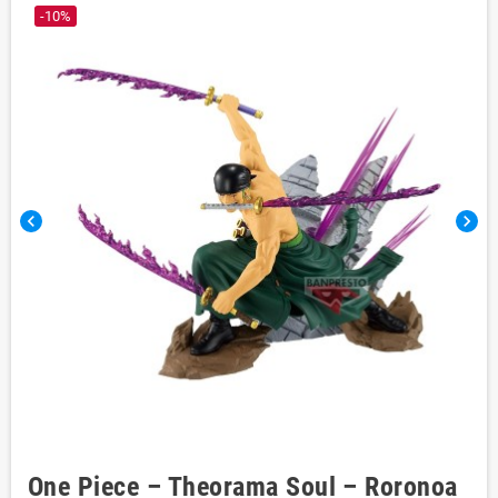
-10%
chevron_left
chevron_right
One Piece – Theorama Soul – Roronoa