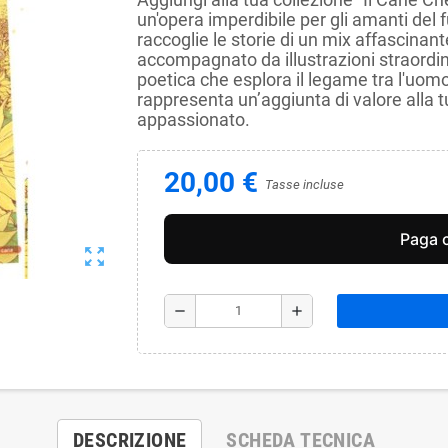
un'opera imperdibile per gli amanti de
raccoglie le storie di un mix affascinan
accompagnato da illustrazioni straordin
poetica che esplora il legame tra l'uo
rappresenta un’aggiunta di valore alla tu
appassionato.
20,00 €
Tasse incluse
zoom_out_map
remove
add
DESCRIZIONE
SCHEDA TECNICA