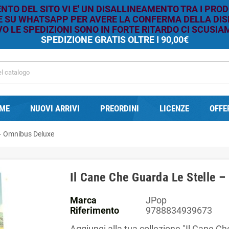
TO DEL SITO VI E' UN DISALLINEAMENTO TRA I PROD
RE SU WHATSAPP PER AVERE LA CONFERMA DELLA DISP
O LE SPEDIZIONI SONO IN FORTE RITARDO CI SCUSIAM
SPEDIZIONE GRATIS OLTRE I 90,00€
ME
NUOVI ARRIVI
PREORDINI
LICENZE
OFFE
 – Omnibus Deluxe
Il Cane Che Guarda Le Stelle 
Marca
JPop
Riferimento
9788834939673
Aggiungi alla tua collezione "Il Cane C