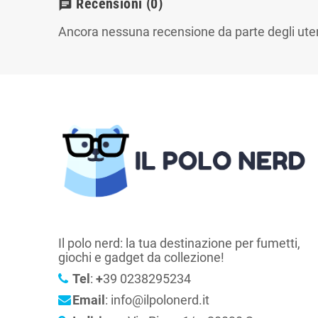
Recensioni
(0)
chat
Ancora nessuna recensione da parte degli uten
Il polo nerd: la tua destinazione per fumetti,
giochi e gadget da collezione!
Tel
:
+
39 0238295234
Email
: info@ilpolonerd.it