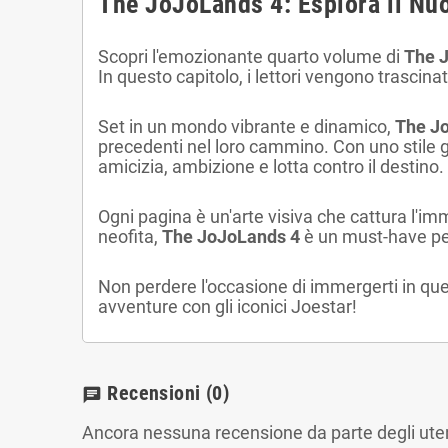
The JoJoLands 4: Esplora il Nuo
Scopri l'emozionante quarto volume di
The 
In questo capitolo, i lettori vengono trascinat
Set in un mondo vibrante e dinamico,
The J
precedenti nel loro cammino. Con uno stile g
amicizia, ambizione e lotta contro il destino.
Ogni pagina è un'arte visiva che cattura l'im
neofita,
The JoJoLands 4
è un must-have per
Non perdere l'occasione di immergerti in que
avventure con gli iconici Joestar!
Recensioni
(0)
chat
Ancora nessuna recensione da parte degli uten