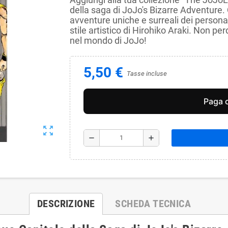
della saga di JoJo's Bizarre Adventure.
avventure uniche e surreali dei personagg
stile artistico di Hirohiko Araki. Non p
nel mondo di JoJo!
5,50 €
Tasse incluse
zoom_out_map
remove
add
DESCRIZIONE
SCHEDA TECNICA