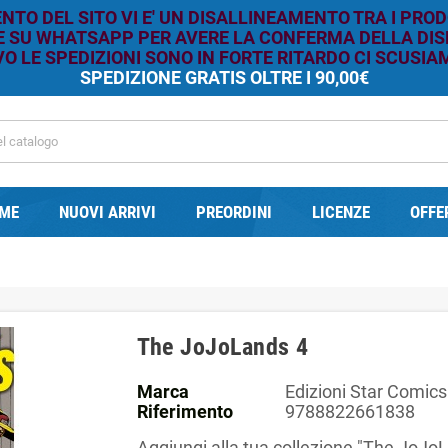
TO DEL SITO VI E' UN DISALLINEAMENTO TRA I PROD
RE SU WHATSAPP PER AVERE LA CONFERMA DELLA DISP
O LE SPEDIZIONI SONO IN FORTE RITARDO CI SCUSIAM
SPEDIZIONE GRATIS OLTRE I 90,00€
ME
NUOVI ARRIVI
PREORDINI
LICENZE
OFFE
The JoJoLands 4
Marca
Edizioni Star Comics
Riferimento
9788822661838
Aggiungi alla tua collezione "The JoJo