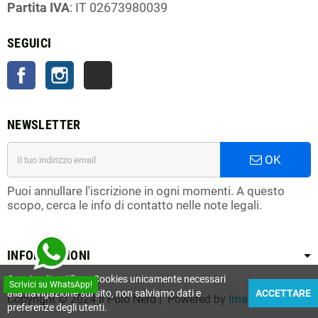
Partita IVA
: IT 02673980039
SEGUICI
Facebook
Instagram
TikTok
NEWSLETTER
OK
Puoi annullare l'iscrizione in ogni momenti. A questo
scopo, cerca le info di contatto nelle note legali.
INFORMAZIONI
Questo sito utilizza Cookies unicamente necessari
Scrivici su WhatsApp!
alla navigazione sul sito, non salviamo dati e
ACCETTARE
Copyright © 2024 Il Polo Nerd | Powered by
Imagify
preferenze degli utenti.