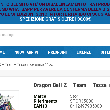
TO DEL SITO VI E' UN DISALLINEAMENTO TRA I PROD
RE SU WHATSAPP PER AVERE LA CONFERMA DELLA DISP
O LE SPEDIZIONI SONO IN FORTE RITARDO CI SCUSIAM
SPEDIZIONE GRATIS OLTRE I 90,00€
ME
NUOVI ARRIVI
PREORDINI
LICENZE
OFFE
Z – Team – Tazza in ceramica 11oz
Dragon Ball Z – Team – Tazza 
Marca
Stor
Riferimento
STOR35000
EAN13
8412497935000