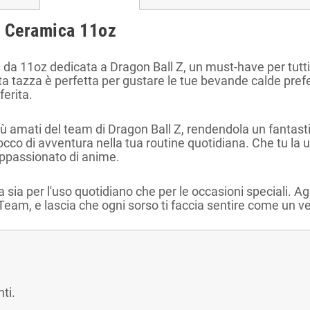
n Ceramica 11oz
 da 11oz dedicata a Dragon Ball Z, un must-have per tutti i
sta tazza è perfetta per gustare le tue bevande calde prefe
ferita.
iù amati del team di Dragon Ball Z, rendendola un fantasti
cco di avventura nella tua routine quotidiana. Che tu la util
appassionato di anime.
a sia per l'uso quotidiano che per le occasioni speciali. Agg
eam, e lascia che ogni sorso ti faccia sentire come un v
ti.