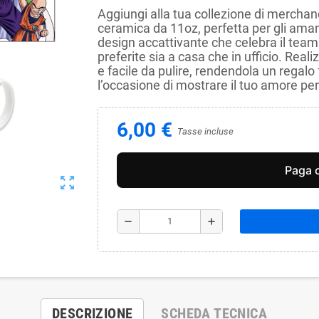
Aggiungi alla tua collezione di merchan
ceramica da 11oz, perfetta per gli amant
design accattivante che celebra il team 
preferite sia a casa che in ufficio. Reali
e facile da pulire, rendendola un regalo
l’occasione di mostrare il tuo amore per
6,00 €
Tasse incluse
zoom_out_map
remove
add
DESCRIZIONE
SCHEDA TECNICA