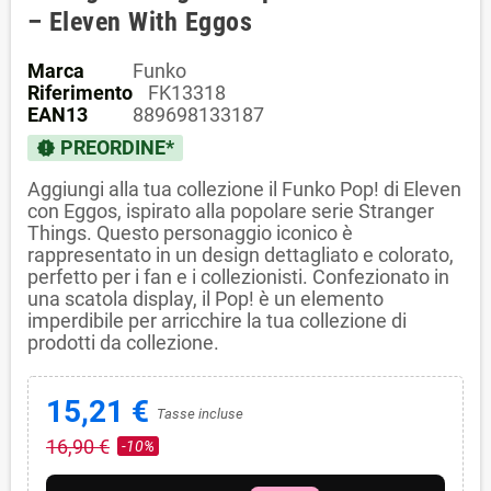
– Eleven With Eggos
Marca
Funko
Riferimento
FK13318
EAN13
889698133187
PREORDINE*
new_releases
Aggiungi alla tua collezione il Funko Pop! di Eleven
con Eggos, ispirato alla popolare serie Stranger
Things. Questo personaggio iconico è
rappresentato in un design dettagliato e colorato,
perfetto per i fan e i collezionisti. Confezionato in
una scatola display, il Pop! è un elemento
imperdibile per arricchire la tua collezione di
prodotti da collezione.
15,21 €
Tasse incluse
16,90 €
-10%