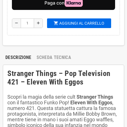
shopping_cart
remove
add
AGGIUNGI AL CARRELLO
DESCRIZIONE
SCHEDA TECNICA
Stranger Things – Pop Television
421 – Eleven With Eggos
Scopri la magia della serie cult
Stranger Things
con il fantastico Funko Pop!
Eleven With Eggos
,
numero 421. Questa statuetta cattura la famosa
protagonista, interpretata da Millie Bobby Brown,
mentre tiene in mano i suoi amati Eggo waffles,
simbolo iconico della sua infanzia nel mondo