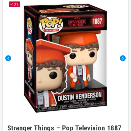
-10%
chevron_left
chevron_right
Stranger Things – Pop Television 1887