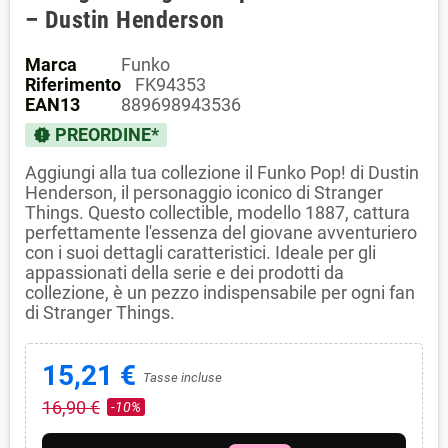
– Dustin Henderson
Marca
Funko
Riferimento
FK94353
EAN13
889698943536
PREORDINE*
new_releases
Aggiungi alla tua collezione il Funko Pop! di Dustin
Henderson, il personaggio iconico di Stranger
Things. Questo collectible, modello 1887, cattura
perfettamente l'essenza del giovane avventuriero
con i suoi dettagli caratteristici. Ideale per gli
appassionati della serie e dei prodotti da
collezione, è un pezzo indispensabile per ogni fan
di Stranger Things.
15,21 €
Tasse incluse
16,90 €
-10%