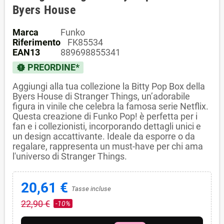
Byers House
Marca
Funko
Riferimento
FK85534
EAN13
889698855341
PREORDINE*
new_releases
Aggiungi alla tua collezione la Bitty Pop Box della
Byers House di Stranger Things, un’adorabile
figura in vinile che celebra la famosa serie Netflix.
Questa creazione di Funko Pop! è perfetta per i
fan e i collezionisti, incorporando dettagli unici e
un design accattivante. Ideale da esporre o da
regalare, rappresenta un must-have per chi ama
l'universo di Stranger Things.
20,61 €
Tasse incluse
22,90 €
-10%