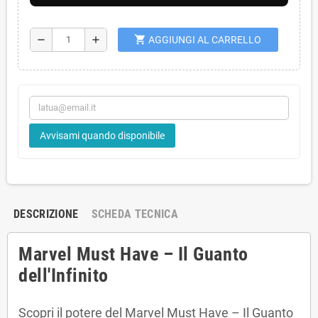
shopping_cart
remove
add
AGGIUNGI AL CARRELLO
Avvisami quando disponibile
DESCRIZIONE
SCHEDA TECNICA
Marvel Must Have – Il Guanto
dell'Infinito
Scopri il potere del Marvel Must Have – Il Guanto