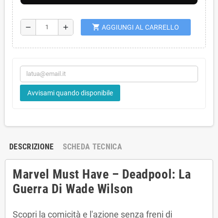
shopping_cart
remove
add
AGGIUNGI AL CARRELLO
Avvisami quando disponibile
DESCRIZIONE
SCHEDA TECNICA
Marvel Must Have – Deadpool: La
Guerra Di Wade Wilson
Scopri la comicità e l'azione senza freni di