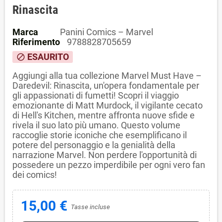
Rinascita
Marca
Panini Comics – Marvel
Riferimento
9788828705659
ESAURITO
block
Aggiungi alla tua collezione Marvel Must Have –
Daredevil: Rinascita, un'opera fondamentale per
gli appassionati di fumetti! Scopri il viaggio
emozionante di Matt Murdock, il vigilante cecato
di Hell's Kitchen, mentre affronta nuove sfide e
rivela il suo lato più umano. Questo volume
raccoglie storie iconiche che esemplificano il
potere del personaggio e la genialità della
narrazione Marvel. Non perdere l'opportunità di
possedere un pezzo imperdibile per ogni vero fan
dei comics!
15,00 €
Tasse incluse