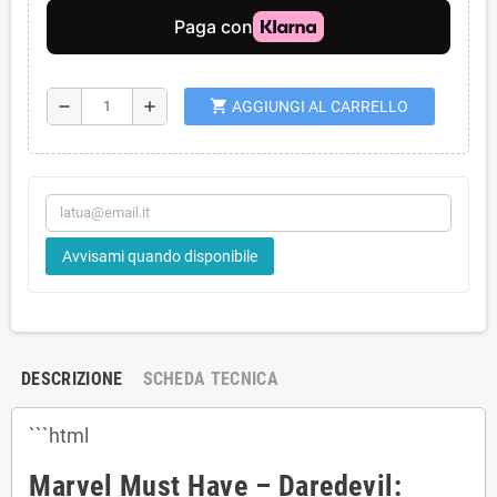
shopping_cart
remove
add
AGGIUNGI AL CARRELLO
Avvisami quando disponibile
DESCRIZIONE
SCHEDA TECNICA
```html
Marvel Must Have – Daredevil: