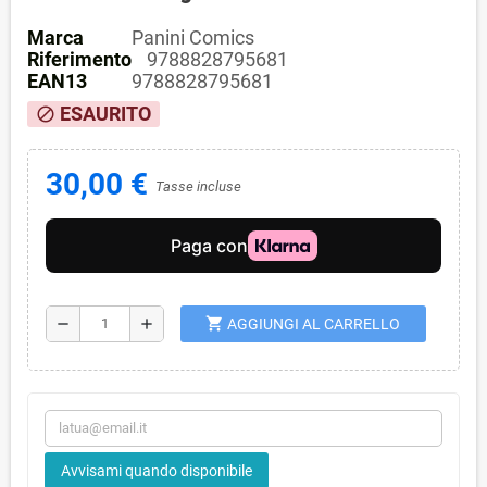
Marca
Panini Comics
Riferimento
9788828795681
EAN13
9788828795681
ESAURITO
block
30,00 €
Tasse incluse
shopping_cart
remove
add
AGGIUNGI AL CARRELLO
Avvisami quando disponibile