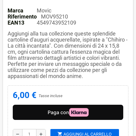
Marca
Movic
Riferimento
MOV95210
EAN13
4549743952109
Aggiungi alla tua collezione queste splendide
cartoline d'auguri acquerellate, ispirate a "Chihiro -
La città incantata". Con dimensioni di 24 x 15,8
cm, ogni cartolina cattura l'essenza magica del
film attraverso dettagli artistici e colori vibranti.
Perfette per inviare un messaggio speciale o da
utilizzare come pezzi da collezione per gli
appassionati del mondo anime.
6,00 €
Tasse incluse
shopping_cart
remove
add
AGGIUNGI AL CARRELLO