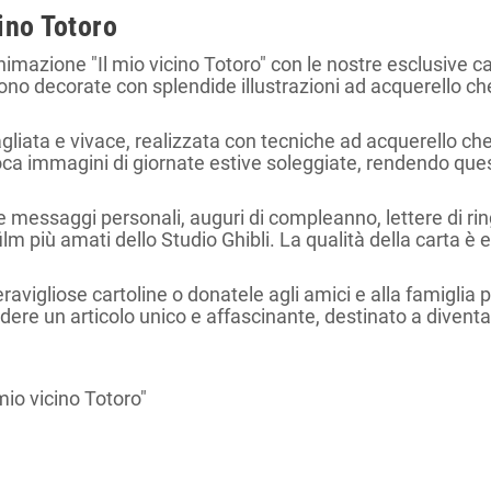
ino Totoro
animazione "Il mio vicino Totoro" con le nostre esclusive c
no decorate con splendide illustrazioni ad acquerello che
agliata e vivace, realizzata con tecniche ad acquerello ch
ca immagini di giornate estive soleggiate, rendendo quest
ere messaggi personali, auguri di compleanno, lettere di 
 film più amati dello Studio Ghibli. La qualità della carta 
eravigliose cartoline o donatele agli amici e alla famigl
edere un articolo unico e affascinante, destinato a divent
 mio vicino Totoro"