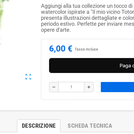
Aggiungi alla tua collezione un tocco di
watercolor ispirate a "Il mio vicino Toto
presenta illustrazioni dettagliate e colo
periodo estivo. Perfette per inviare me
opere d'arte.
6,00 €
Tasse incluse
zoom_out_map
remove
add
DESCRIZIONE
SCHEDA TECNICA