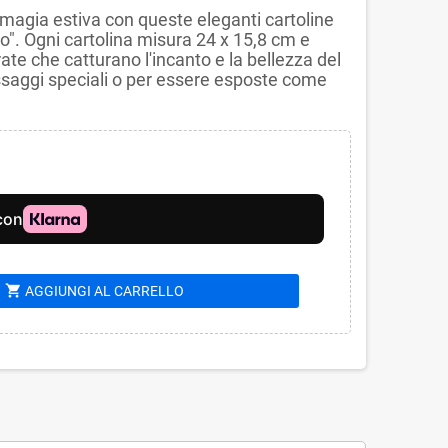
 magia estiva con queste eleganti cartoline
ro". Ogni cartolina misura 24 x 15,8 cm e
rate che catturano l'incanto e la bellezza del
ssaggi speciali o per essere esposte come
shopping_cart
AGGIUNGI AL CARRELLO