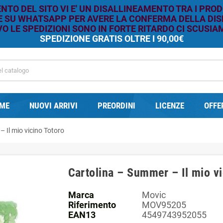
TO DEL SITO VI E' UN DISALLINEAMENTO TRA I PROD
RE SU WHATSAPP PER AVERE LA CONFERMA DELLA DISP
O LE SPEDIZIONI SONO IN FORTE RITARDO CI SCUSIAM
SPEDIZIONE GRATIS OLTRE I 90,00€
ME
NUOVI ARRIVI
PREORDINI
LICENZE
OFFE
 Il mio vicino Totoro
Cartolina – Summer – Il mio vi
Marca
Movic
Riferimento
MOV95205
EAN13
4549743952055